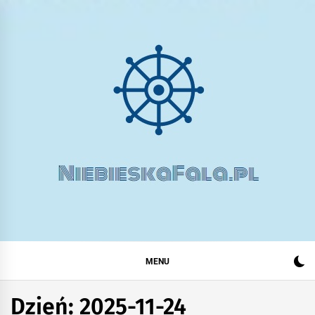
Skip
to
content
FALA
ODCHUDZANIA –
MENU
GOTOWE
Dzień:
2025-11-24
SPOSOBY NA