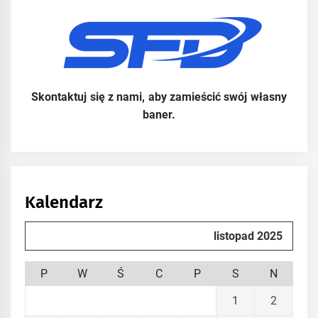
Skontaktuj się z nami, aby zamieścić swój własny
baner.
Kalendarz
listopad 2025
P
W
Ś
C
P
S
N
1
2