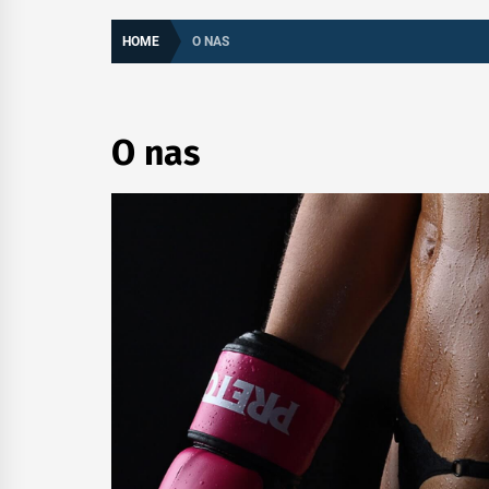
– GO
HOME
O NAS
O nas
NA 