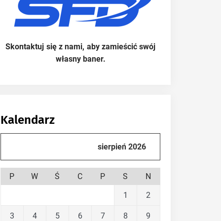
Skontaktuj się z nami, aby zamieścić swój
własny baner.
Kalendarz
sierpień 2026
P
W
Ś
C
P
S
N
1
2
3
4
5
6
7
8
9