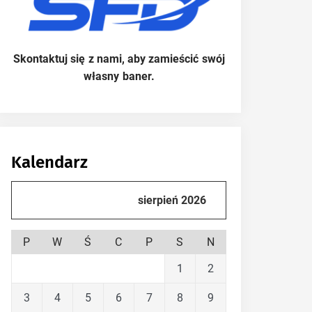
Skontaktuj się z nami, aby zamieścić swój
własny baner.
Kalendarz
sierpień 2026
P
W
Ś
C
P
S
N
1
2
3
4
5
6
7
8
9