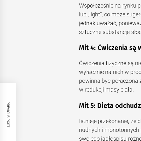
Współcześnie na rynku po
lub „light”, co może sug
jednak uważać, ponieważ
sztuczne substancje sło
Mit 4: Ćwiczenia są 
Ćwiczenia fizyczne są ni
wyłącznie na nich w pro
powinna być połączona z 
w redukcji masy ciała.
PREVIOUS POST
Mit 5: Dieta odchud
Istnieje przekonanie, że 
nudnych i monotonnych 
swojego jadłospisu różno