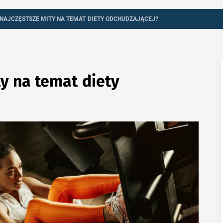
TOWE S
 NAJCZĘSTSZE MITY NA TEMAT DIETY ODCHUDZAJĄCEJ?
ty na temat diety
ODCHUD