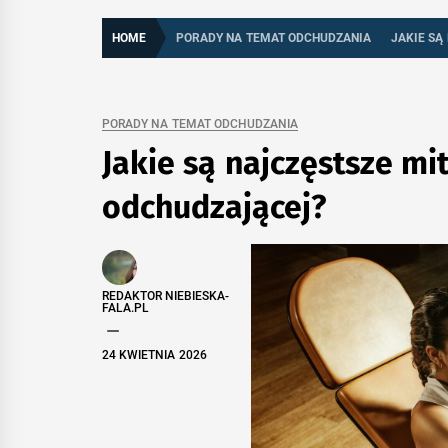
– GO
HOME
PORADY NA TEMAT ODCHUDZANIA
JAKIE SĄ
PORADY NA TEMAT ODCHUDZANIA
Jakie są najczęstsze mi
NA 
odchudzającej?
REDAKTOR NIEBIESKA-
FALA.PL
24 KWIETNIA 2026